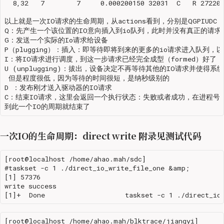
  8,32   7        7     0.000200150 32031  C   R 272208
以上就是一次IO请求的生命周期，从actions看到，分别是QGPIUDC

Q：先产生一个该位置的IO意向插入到io队列，此时并没有真正的请求

G：发送一个实际的Io请求给设备

P（plugging）：插入：即等待即将到来的更多的io请求进入队列，
I：将IO请求进行调度，到这一步请求已经完全成型（formed）好了

U (unplugging)：拔出，设备决定不再等待其他的IO请求并使
 但是程度很低，因为等待的时间很短，是纳秒级别的

D ：发布刚才送入驱动器的IO请求

C：结束IO请求，这里会返回一个执行状态：失败或者成功，在进程号处
一次IO的生命周期：direct write 附录见测试代码
[root@localhost /home/ahao.mah/sdc]

#taskset -c 1 ./direct_io_write_file_one &amp;

[1] 57376

write success

[root@localhost /home/ahao.mah/blktrace/jiangyi]
