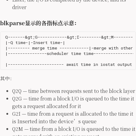
driver
blkparse显示的各指标点示意：
 Q-------&gt;G------------&gt;I---------&gt;M---------
 |-Q time-|-Insert time-|

 |--------- merge time ------------|-merge with other 
 |----------------scheduler time time------------------
其中：
Q2Q — time between requests sent to the block layer
Q2G — time from a block I/O is queued to the time it
gets a request allocated for it
G2I — time from a request is allocated to the time it
is Inserted into the device’s queue
Q2M — time from a block I/O is queued to the time it