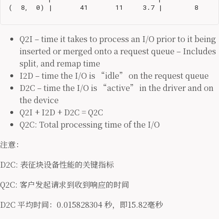
 (  8,  0) |       41       11     3.7 |        8      
Q2I – time it takes to process an I/O prior to it being
inserted or merged onto a request queue – Includes
split, and remap time
I2D – time the I/O is “idle” on the request queue
D2C – time the I/O is “active” in the driver and on
the device
Q2I + I2D + D2C = Q2C
Q2C: Total processing time of the I/O
注意：
D2C: 表征块设备性能的关键指标
Q2C: 客户发起请求到收到响应的时间
D2C 平均时间：0.015828304 秒，即15.82毫秒