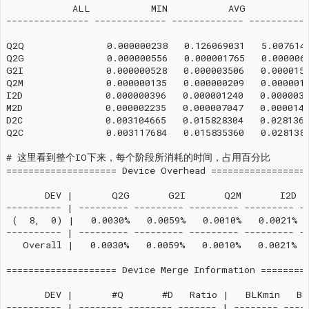
            ALL           MIN           AVG           M
--------------- ------------- ------------- -----------
Q2Q               0.000000238   0.126069031   5.0076149
Q2G               0.000000556   0.000001765   0.0000060
G2I               0.000000528   0.000003506   0.0000151
Q2M               0.000000135   0.000000209   0.0000011
I2D               0.000000396   0.000001240   0.0000036
M2D               0.000002235   0.000007047   0.0000140
D2C               0.003104665   0.015828304   0.0281362
Q2C               0.003117684   0.015835360   0.0281384
# 这里看到整个IO下来，每个阶段所消耗的时间，占用百分比

==================== Device Overhead ==================
       DEV |       Q2G       G2I       Q2M       I2D   
---------- | --------- --------- --------- --------- --
 (  8,  0) |   0.0030%   0.0059%   0.0010%   0.0021%  
---------- | --------- --------- --------- --------- --
   Overall |   0.0030%   0.0059%   0.0010%   0.0021%  
==================== Device Merge Information =========
       DEV |       #Q       #D   Ratio |   BLKmin   BL
---------- | -------- -------- ------- | -------- -----