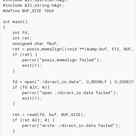
#include &lt;string.h&gt;

#define BUF_SIZE 1024

int main()

{

    int fd;

    int ret;

    unsigned char *buf;

    ret = posix_memalign((void **)&amp;buf, 512, BUF_S
    if (ret) {

        perror("posix_memalign failed");

        exit(1);

    }

    fd = open("./direct_io.data", O_RDONLY | O_DIRECT,
    if (fd &lt; 0){

        perror("open ./direct_io.data failed");

        exit(1);

    }

    ret = read(fd, buf, BUF_SIZE);

    if (ret &lt; 0) {

        perror("write ./direct_io.data failed");

    }
