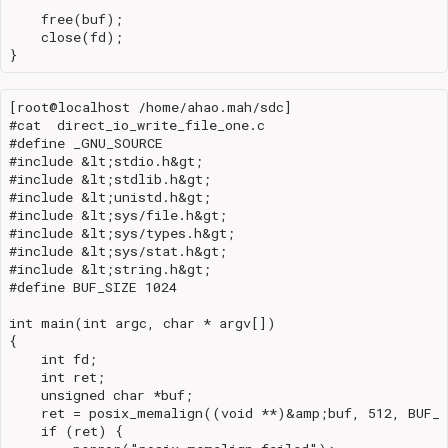
    free(buf);

    close(fd);

[root@localhost /home/ahao.mah/sdc]

#cat  direct_io_write_file_one.c

#define _GNU_SOURCE

#include &lt;stdio.h&gt;

#include &lt;stdlib.h&gt;

#include &lt;unistd.h&gt;

#include &lt;sys/file.h&gt;

#include &lt;sys/types.h&gt;

#include &lt;sys/stat.h&gt;

#include &lt;string.h&gt;

#define BUF_SIZE 1024

int main(int argc, char * argv[])

{

    int fd;

    int ret;

    unsigned char *buf;

    ret = posix_memalign((void **)&amp;buf, 512, BUF_S
    if (ret) {
