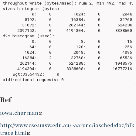
throughput write (bytes/msec): num 2, min 492, max 459
sizes histogram (bytes):

            0:     0         1024:     0         2048: 
         8192:     0        16384:     0        32768: 
       131072:     0       262144:     0       524288: 
      2097152:     0      4194304:     0      8388608: 
d2c histogram (usec):

            0:     0            8:     0           16: 
           64:     0          128:     0          256: 
         1024:     0         2048:     0         4096: 
        16384:     2        32768:     0        65536: 
       262144:     0       524288:     0      1048576: 
      4194304:     0      8388608:     0     16777216: 
    &gt;33554432:     0

Ref
iowatcher man
http://www.cse.unsw.edu.au/~aaronc/iosched/doc/blk
trace.html