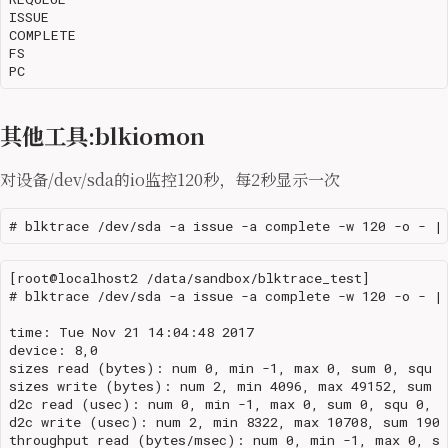
ISSUE

COMPLETE

FS

其他工具:blkiomon
对设备/dev/sda的io监控120秒，每2秒显示一次
[root@localhost2 /data/sandbox/blktrace_test]

# blktrace /dev/sda -a issue -a complete -w 120 -o - | 
time: Tue Nov 21 14:04:48 2017

device: 8,0

sizes read (bytes): num 0, min -1, max 0, sum 0, squ 0
sizes write (bytes): num 2, min 4096, max 49152, sum 5
d2c read (usec): num 0, min -1, max 0, sum 0, squ 0, a
d2c write (usec): num 2, min 8322, max 10708, sum 1903
throughput read (bytes/msec): num 0, min -1, max 0, su