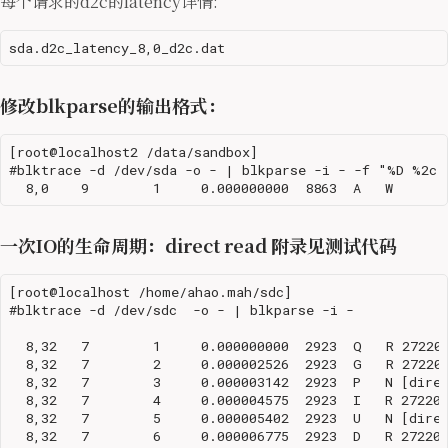
每个请求的d2c的latency详情:
修改blkparse的输出格式：
[root@localhost2 /data/sandbox]

#blktrace -d /dev/sda -o - | blkparse -i - -f "%D %2c 
一次IO的生命周期：direct read 附录见测试代码
[root@localhost /home/ahao.mah/sdc]

#blktrace -d /dev/sdc  -o - | blkparse -i -

  8,32   7        1     0.000000000  2923  Q   R 272208
  8,32   7        2     0.000002526  2923  G   R 272208
  8,32   7        3     0.000003142  2923  P   N [direc
  8,32   7        4     0.000004575  2923  I   R 272208
  8,32   7        5     0.000005402  2923  U   N [direc
  8,32   7        6     0.000006775  2923  D   R 272208