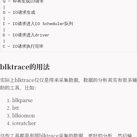
Q – 即将生成IO请求

|

G – IO请求生成

|

I – IO请求进入IO Scheduler队列

|

D – IO请求进入driver

|

blktrace的用法
实际上blktrace仅仅是用来采集数据，数据的分析其实有很多辅
助的工具，比如：
blkparse
btt
blkiomon
iowatcher
这些工具都是利用blktrace采集的数据，更好的分析，然后输