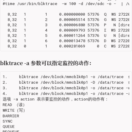
#time /usr/bin/blktrace  -w 100 -d /dev/sdc -o -  | /us
  8,32   1        1     0.000000000 57376  Q  WS 272208
  8,32   1        2     0.000005514 57376  G  WS 272208
  8,32   1        3     0.000006880 57376  P   N [direc
  8,32   1        4     0.000009793 57376  I  WS 272208
  8,32   1        5     0.000011264 57376  U   N [direc
  8,32   1        6     0.000013478 57376  D  WS 272208
blktrace -a 参数可以指定监控的动作：
1.     blktrace /dev/block/mmcblk0p1 -o /data/
2.     blktrace /dev/block/mmcblk0p1 -D /data/trac
3.     blktrace /dev/block/mmcblk0p1 -o /dat
4.     blktrace /dev/block/mmcblk0p1 -o /data/tra
选项 -a action 表示要监控的动作，action的动作有：

READ （读）

WRITE（写）

BARRIER

SYNC

QUEUE

REQUEUE
