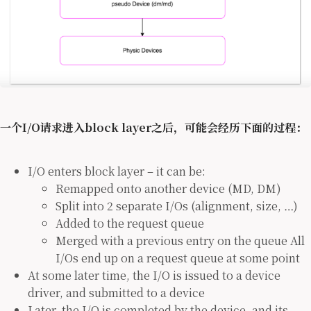
一个I/O请求进入block layer之后，可能会经历下面的过程：
I/O enters block layer – it can be:
Remapped onto another device (MD, DM)
Split into 2 separate I/Os (alignment, size, …)
Added to the request queue
Merged with a previous entry on the queue All
I/Os end up on a request queue at some point
At some later time, the I/O is issued to a device
driver, and submitted to a device
Later, the I/O is completed by the device, and its