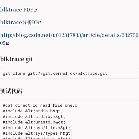
blktrace PDF
blktrace分析IO
http://blog.csdn.net/u012317833/article/details/232750
05
blktrace git
测试代码
#cat direct_io_read_file_one.c

#include &lt;stdio.h&gt;

#include &lt;stdlib.h&gt;

#include &lt;unistd.h&gt;

#include &lt;sys/file.h&gt;

#include &lt;sys/types.h&gt;

#include &lt;sys/stat.h&gt;
